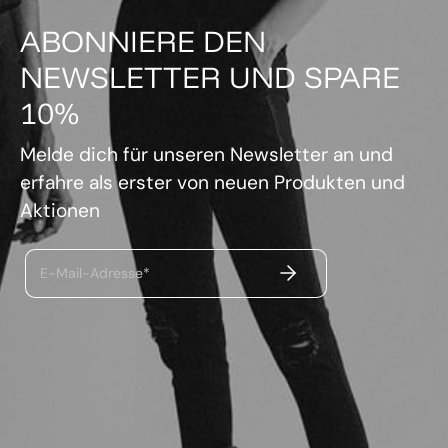
ABONNIERE DEN
NEWSLETTER UND SPARE
10%
Melde dich für unseren Newsletter an und
erfahre als erster von neuen Produkten und
Aktionen
ABSENDEN
E-Mail-Adresse*