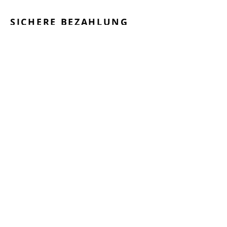
SICHERE BEZAHLUNG
GEPRÜFTE LEISTUNGEN
SCHNELLER VERSAND