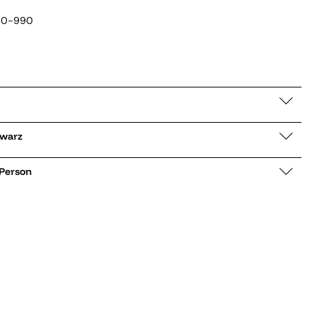
00-990
005 schwarz
 Person