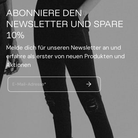
ABONNIERE DEN
NEWSLETTER UND SPARE
10%
Melde dich für unseren Newsletter an und
erfahre als erster von neuen Produkten und
Aktionen
ABSENDEN
E-Mail-Adresse*