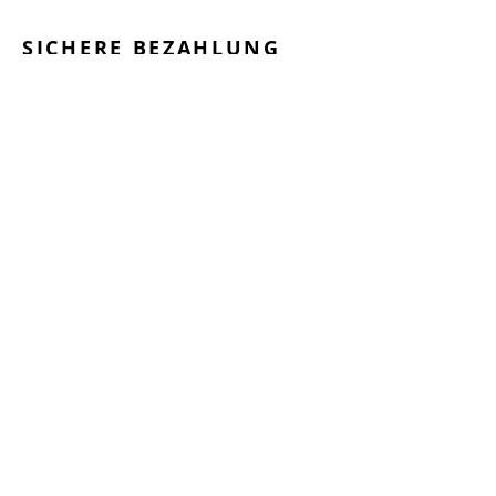
SICHERE BEZAHLUNG
GEPRÜFTE LEISTUNGEN
SCHNELLER VERSAND