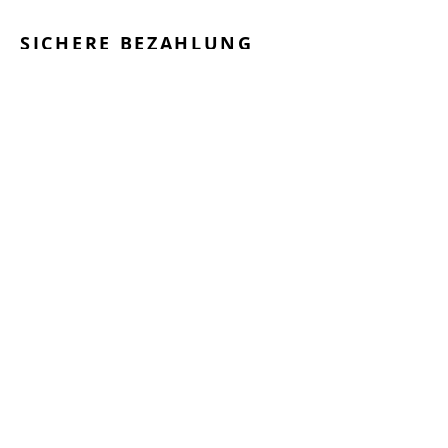
SICHERE BEZAHLUNG
GEPRÜFTE LEISTUNGEN
SCHNELLER VERSAND