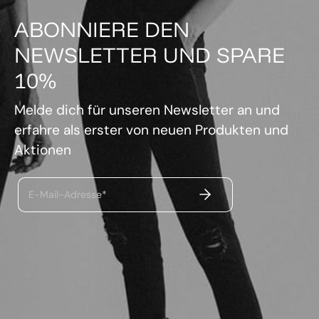
ABONNIERE DEN
NEWSLETTER UND SPARE
10%
Melde dich für unseren Newsletter an und
erfahre als erster von neuen Produkten und
Aktionen
ABSENDEN
E-Mail-Adresse*