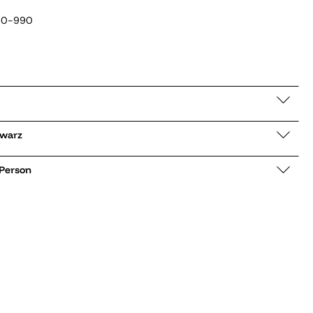
00-990
004 schwarz
 Person