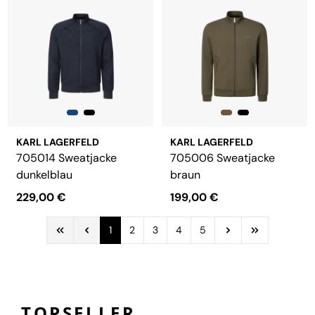
KARL LAGERFELD
KARL LAGERFELD
705014 Sweatjacke
705006 Sweatjacke
dunkelblau
braun
229,00 €
199,00 €
1
2
3
4
5
__
TOPSELLER