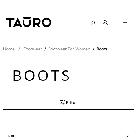
Home
Footwear
/
Footwear For Women
/
Boots
BOOTS
Filter