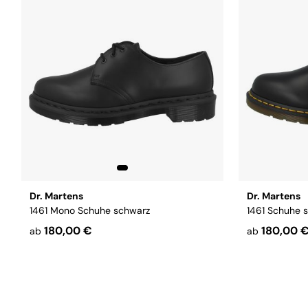
Dr. Martens
Dr. Martens
1461 Mono Schuhe schwarz
1461 Schuhe 
180,00 €
180,00 
ab
ab
Größe:
38
39
40
41
42
44
45
46
47
Größe:
38
3