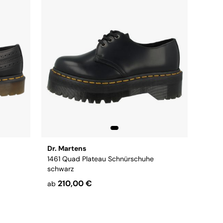
Dr. Martens
1461 Quad Plateau Schnürschuhe
schwarz
210,00 €
ab
45
46
Größe:
37
38
40
41
42
43
44
45