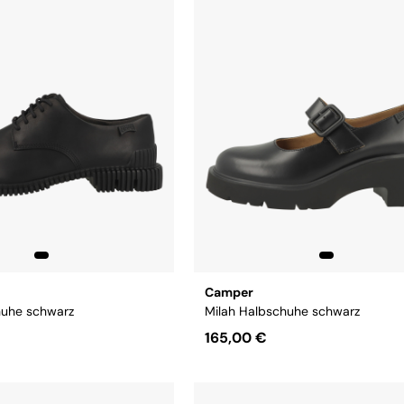
Camper
huhe schwarz
Milah Halbschuhe schwarz
165,00 €
8
39
40
41
42
Größe:
37
38
39
40
41
42