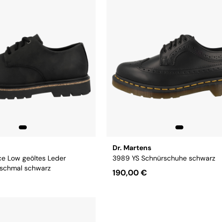
Dr. Martens
e Low geöltes Leder
3989 YS Schnürschuhe schwarz
schmal schwarz
190,00 €
Größe:
38
40
41
42
43
44
47