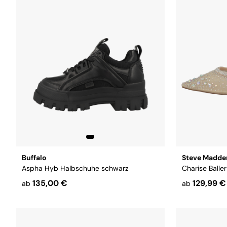
Buffalo
Steve Madde
Aspha Hyb Halbschuhe schwarz
Charise Baller
135,00 €
129,99 €
ab
ab
Größe:
37
40
Größe:
37
3