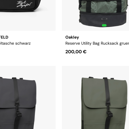
FELD
Oakley
ltasche schwarz
Reserve Utility Bag Rucksack grue
200,00 €
size
Größe:
OS