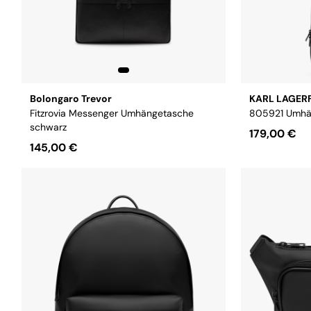
Bolongaro Trevor
KARL LAGER
Fitzrovia Messenger Umhängetasche
805921 Umhä
schwarz
179,00 €
145,00 €
Größe:
Onse
Größe:
OS