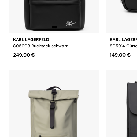
KARL LAGERFELD
KARL LAGER
805908 Rucksack schwarz
805914 Gürte
249,00 €
149,00 €
Größe:
Onsesize
Größe:
Onse