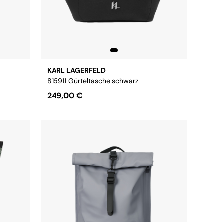
KARL LAGERFELD
815911 Gürteltasche schwarz
249,00 €
Größe:
Onsesize