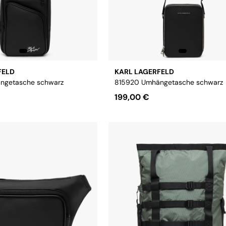
FELD
KARL LAGERFELD
ngetasche schwarz
815920 Umhängetasche schwarz
199,00 €
size
Größe:
Onsesize