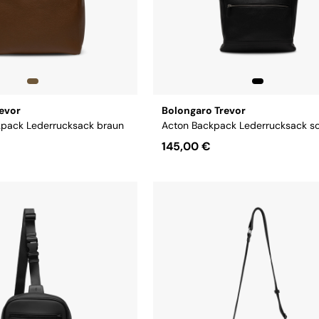
evor
Bolongaro Trevor
kpack Lederrucksack braun
Acton Backpack Lederrucksack s
145,00 €
Größe:
OS