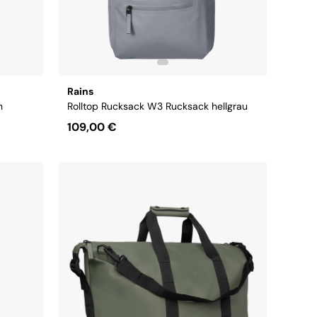
Rains
n
Rolltop Rucksack W3 Rucksack hellgrau
109,00 €
Größe:
OS