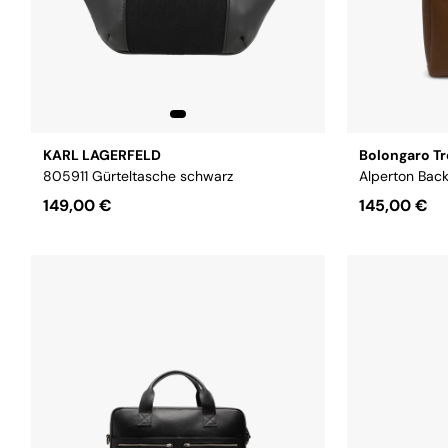
KARL LAGERFELD
Bolongaro Tr
805911 Gürteltasche schwarz
Alperton Bac
149,00 €
145,00 €
Größe:
1
Größe:
OS