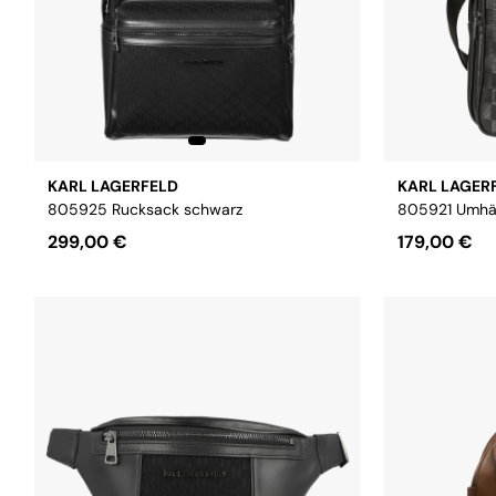
KARL LAGERFELD
KARL LAGER
805925 Rucksack schwarz
805921 Umhä
299,00 €
179,00 €
Größe:
OS
Größe:
OS