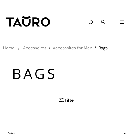
Home
Accessoires
/
Accessoires for Men
/
Bags
BAGS
Filter