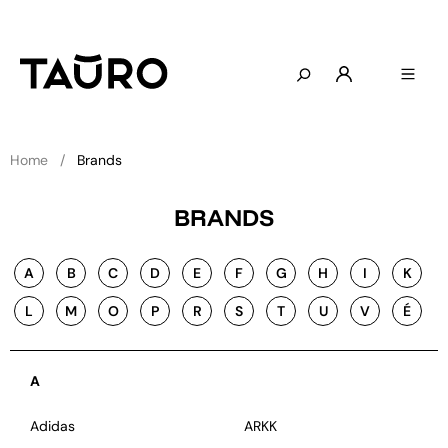
Home
Brands
BRANDS
A
B
C
D
E
F
G
H
I
K
L
M
O
P
R
S
T
U
V
É
A
Adidas
ARKK