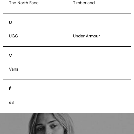
The North Face
Timberland
U
UGG
Under Armour
V
Vans
É
éS