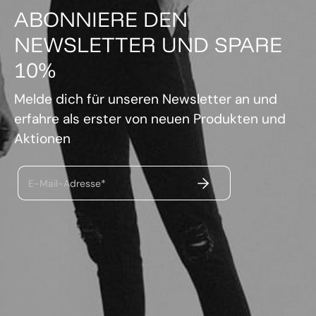
ABONNIERE DEN
NEWSLETTER UND SPARE
10%
Melde dich für unseren Newsletter an und
erfahre als erster von neuen Produkten und
Aktionen
ABSENDEN
E-Mail-Adresse*