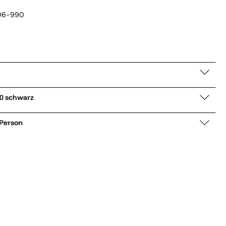
06-990
ckpullover 655030 schwarz
 Person