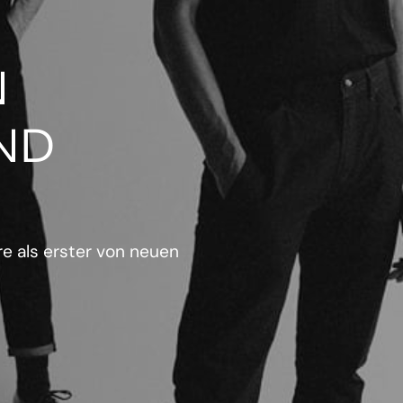
N
ND
e als erster von neuen