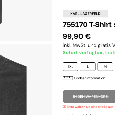
KARL LAGERFELD
755170 T-Shirt
99,90 €
inkl. MwSt. und
gratis 
Sofort verfügbar, Lief
3XL
L
M
Größeninformation
IN DEN WARENKORB