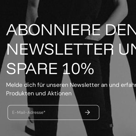
ABONNIERE DE
NEWSLETTER U
SPARE 10%
Melde dich für unseren Newsletter an und erfahr
Produkten und Aktionen
ABSENDEN
E-Mail-Adresse*