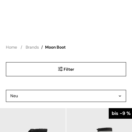
Home
Brands
/
Moon Boot
Filter
bis -9 %