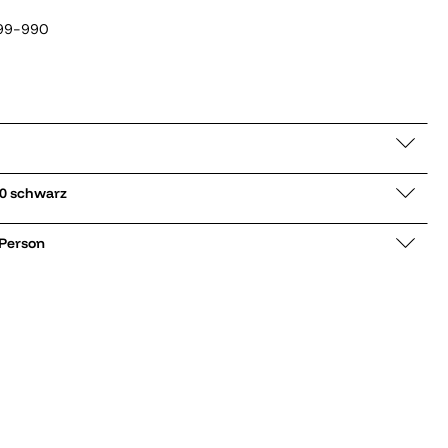
99-990
ckpullover 655000 schwarz
 Person