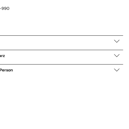
1-990
chwarz
 Person