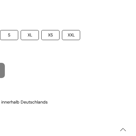
S
XL
XS
XXL
 innerhalb Deutschlands