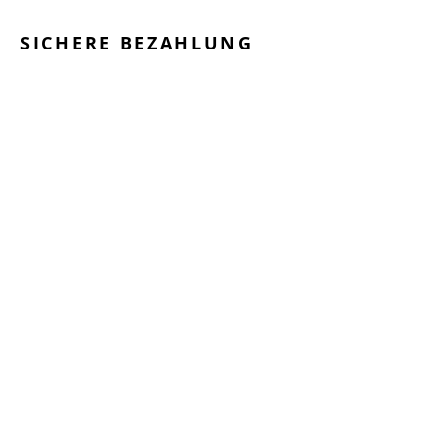
SICHERE BEZAHLUNG
GEPRÜFTE LEISTUNGEN
SCHNELLER VERSAND