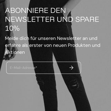
ABONNIERE DEN
NEWSLETTER UND SPARE
10%
Melde dich für unseren Newsletter an und
erfahre als erster von neuen Produkten und
Aktionen
ABSENDEN
E-Mail-Adresse*