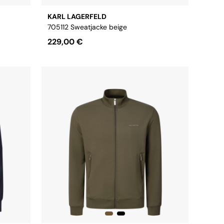
KARL LAGERFELD
705112 Sweatjacke beige
229,00 €
Größe:
S
M
L
XL
XXL
3XL