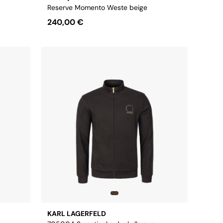
Reserve Momento Weste beige
240,00 €
Größe:
S
M
L
XL
XXL
KARL LAGERFELD