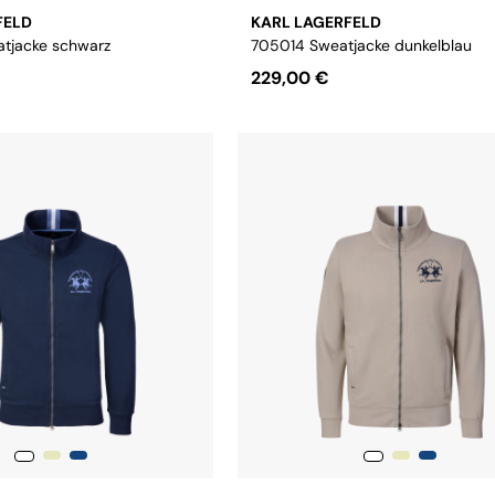
FELD
KARL LAGERFELD
tjacke schwarz
705014 Sweatjacke dunkelblau
229,00 €
L
XL
XXL
3XL
Größe:
S
L
XL
XXL
3XL