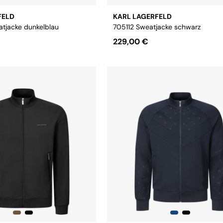
FELD
KARL LAGERFELD
jacke dunkelblau
705112 Sweatjacke schwarz
229,00 €
L
XL
XXL
3XL
Größe:
S
M
L
XL
XXL