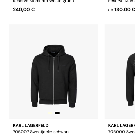
Reserve Momento Weste gruen
Reserve Mome
240,00 €
130,00 
ab
Größe:
S
M
Größe:
S
M
L
XL
XXL
KARL LAGERFELD
KARL LAGER
705007 Sweatjacke schwarz
705000 Swea