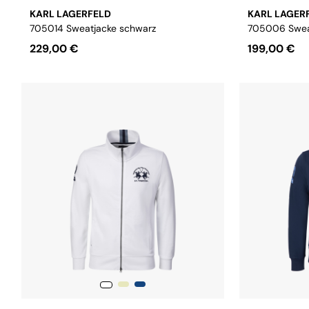
KARL LAGERFELD
KARL LAGER
705014 Sweatjacke schwarz
705006 Swea
229,00 €
199,00 €
Größe:
S
M
L
XL
XXL
3XL
Größe:
S
M