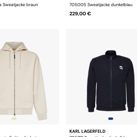
a Sweatjacke braun
705005 Sweatjacke dunkelblau
229,00 €
L
XL
XXL
Größe:
S
M
L
XL
XXL
3XL
KARL LAGERFELD