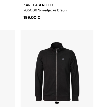
KARL LAGERFELD
705006 Sweatjacke braun
199,00 €
Größe:
S
M
L
XL
XXL
3XL