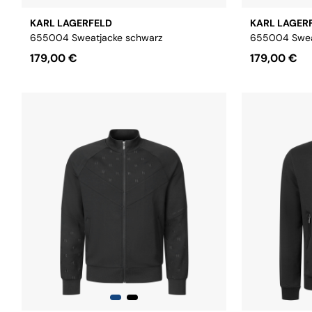
KARL LAGERFELD
KARL LAGER
655004 Sweatjacke schwarz
655004 Sweat
179,00 €
179,00 €
Größe:
S
M
L
XL
XXL
3XL
Größe:
S
M