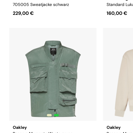
705005 Sweatjacke schwarz
Standard Luk
229,00 €
160,00 €
Größe:
S
M
Größe:
XS
M
L
XL
XXL
Oakley
Oakley