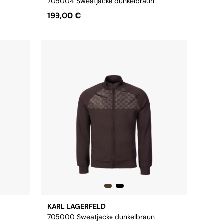
705004 Sweatjacke dunkelbraun
199,00 €
Größe:
XS
S
M
L
XL
XXL
3XL
KARL LAGERFELD
705000 Sweatjacke dunkelbraun