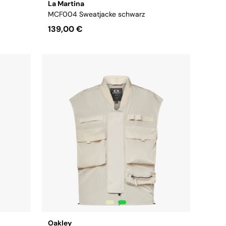
La Martina
MCF004 Sweatjacke schwarz
139,00 €
Größe:
S
M
L
XL
XXL
3XL
4XL
Oakley