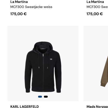
La Martina
La Martina
MCF300 Sweatjacke weiss
MCF300 Swea
175,00 €
175,00 €
Größe:
S
M
L
XL
XXL
Größe:
S
KARL LAGERFELD
Mads Norgaa