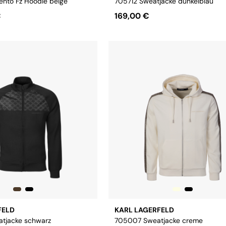
nto Fz Hoodie beige
705712 Sweatjacke dunkelblau
€
169,00 €
L
XL
XXL
Größe:
M
L
XL
XXL
FELD
KARL LAGERFELD
tjacke schwarz
705007 Sweatjacke creme