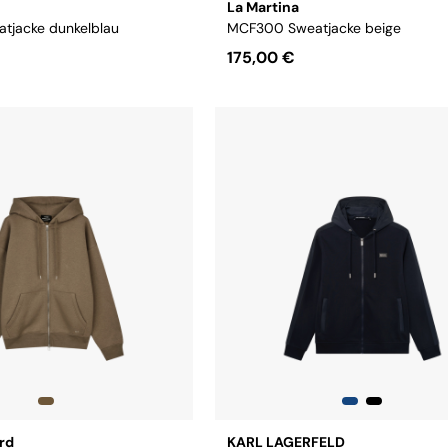
La Martina
tjacke dunkelblau
MCF300 Sweatjacke beige
175,00 €
Größe:
M
L
XL
XXL
3XL
rd
KARL LAGERFELD