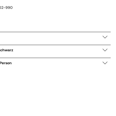
02-990
ke 705000 schwarz
 Person