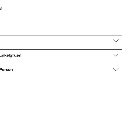
8
jacke 6203R dunkelgruen
 Person