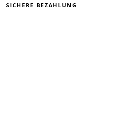
SICHERE BEZAHLUNG
GEPRÜFTE LEISTUNGEN
SCHNELLER VERSAND