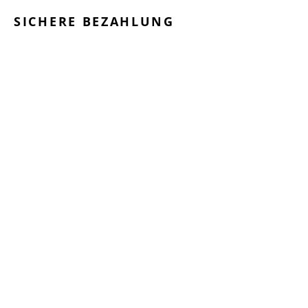
SICHERE BEZAHLUNG
GEPRÜFTE LEISTUNGEN
SCHNELLER VERSAND