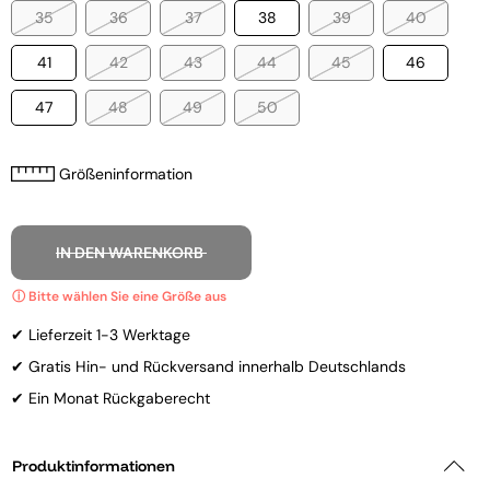
35
36
37
38
39
40
41
42
43
44
45
46
47
48
49
50
Größeninformation
IN DEN WARENKORB
✔ Lieferzeit 1-3 Werktage
✔ Gratis Hin- und Rückversand innerhalb Deutschlands
✔ Ein Monat Rückgaberecht
Produktinformationen