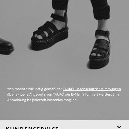
*Ich möchte zukünftig gemäß der
TAURO-Datenschutzbestimmungen
über aktuelle Angebote von TAURO per E-Mail informiert werden. Eine
Abmeldung ist jederzeit kostenlos möglich.
KUNDENSERVICE