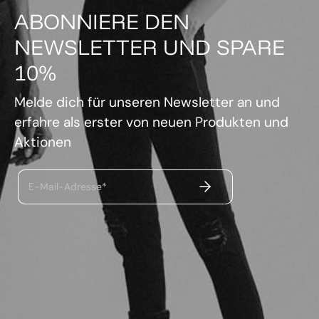
ABONNIERE DEN
NEWSLETTER UND SPARE
10%
Melde dich für unseren Newsletter an und
erfahre als erster von neuen Produkten und
Aktionen
ABSENDEN
E-Mail-Adresse*