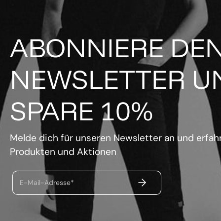
ABONNIERE DE
NEWSLETTER U
SPARE 10%
Melde dich für unseren Newsletter an und erfahr
Produkten und Aktionen
ABSENDEN
E-Mail-Adresse*