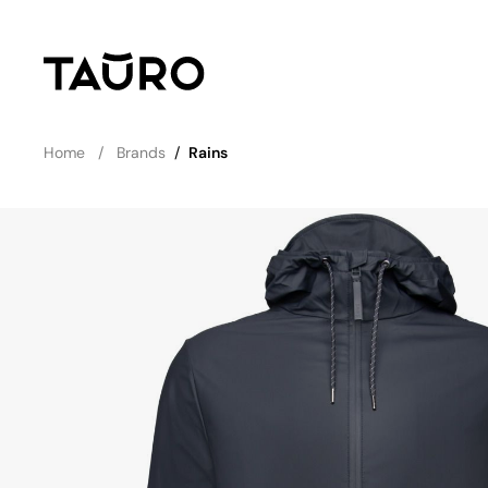
Home
Brands
/
Rains