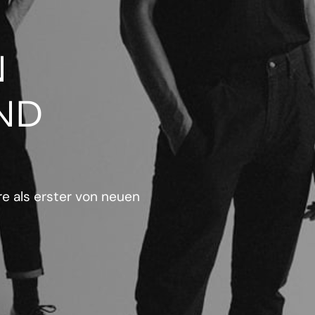
N
ND
e als erster von neuen