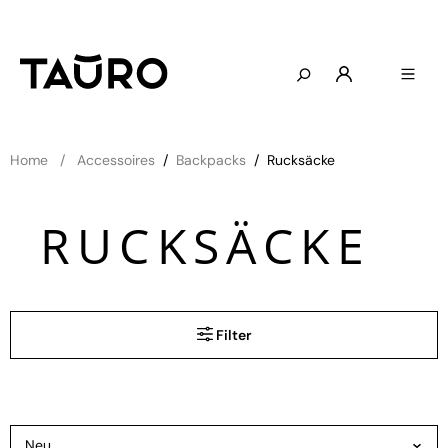
Home
Accessoires
/
Backpacks
/
Rucksäcke
RUCKSÄCKE
Filter