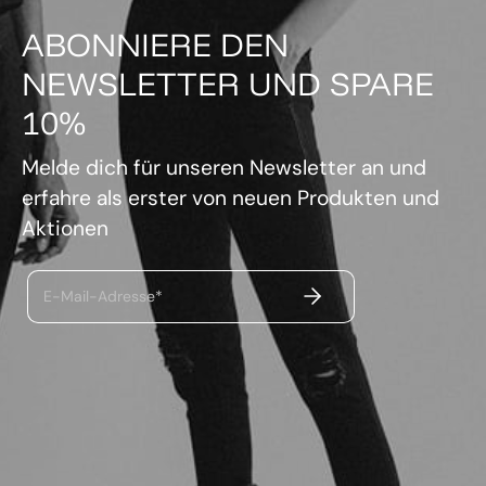
ABONNIERE DEN
NEWSLETTER UND SPARE
10%
Melde dich für unseren Newsletter an und
erfahre als erster von neuen Produkten und
Aktionen
ABSENDEN
E-Mail-Adresse*