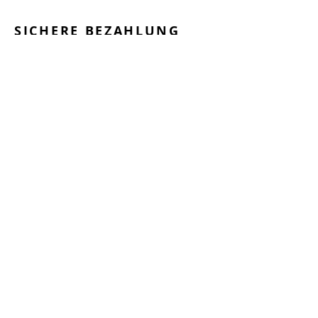
SICHERE BEZAHLUNG
GEPRÜFTE LEISTUNGEN
SCHNELLER VERSAND