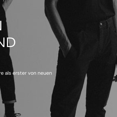
N
ND
e als erster von neuen