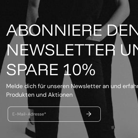
ABONNIERE DE
NEWSLETTER U
SPARE 10%
Melde dich für unseren Newsletter an und erfahr
Produkten und Aktionen
ABSENDEN
E-Mail-Adresse*