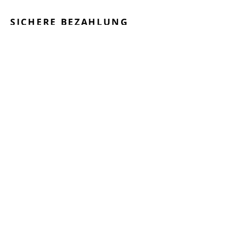
SICHERE BEZAHLUNG
GEPRÜFTE LEISTUNGEN
SCHNELLER VERSAND