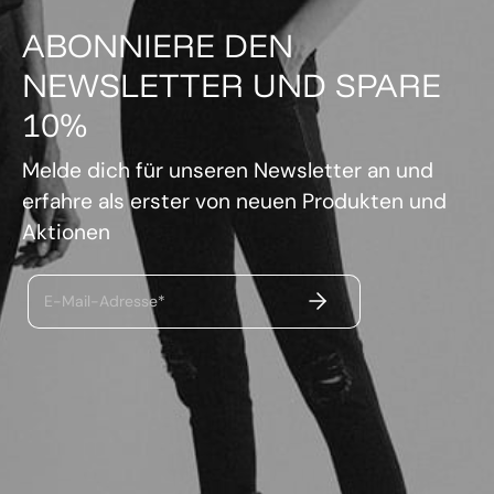
ABONNIERE DEN
NEWSLETTER UND SPARE
10%
Melde dich für unseren Newsletter an und
erfahre als erster von neuen Produkten und
Aktionen
ABSENDEN
E-Mail-Adresse*