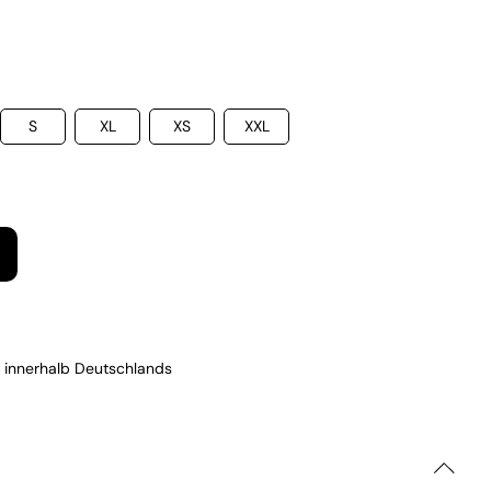
S
XL
XS
XXL
 innerhalb Deutschlands