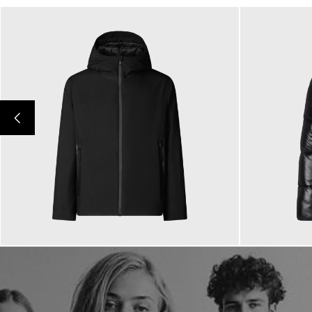
359,00 €
349,00
ab