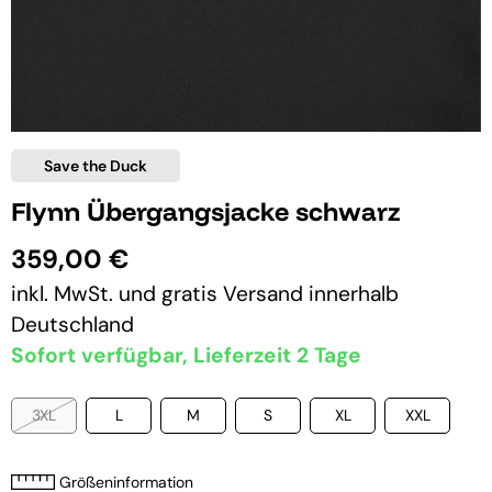
Save the Duck
Flynn Übergangsjacke schwarz
359,00 €
inkl. MwSt. und
gratis Versand
innerhalb
Deutschland
Sofort verfügbar, Lieferzeit 2 Tage
3XL
L
M
S
XL
XXL
Größeninformation