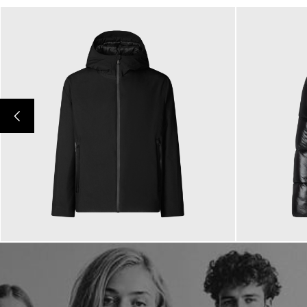
359,00 €
349,00
ab