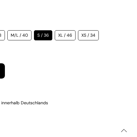
8
M/L / 40
S / 36
XL / 46
XS / 34
 innerhalb Deutschlands