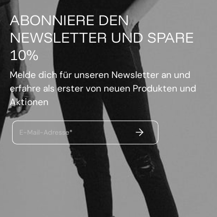
ABONNIERE DEN
NEWSLETTER UND SPARE
10%
Melde dich für unseren Newsletter an und
erfahre als erster von neuen Produkten und
Aktionen
ABSENDEN
E-Mail-Adresse*