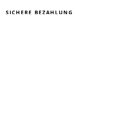
SICHERE BEZAHLUNG
GEPRÜFTE LEISTUNGEN
SCHNELLER VERSAND