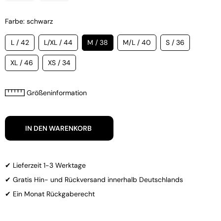
Farbe: schwarz
L / 42
L/XL / 44
M / 38
M/L / 40
S / 36
XL / 46
XS / 34
Größeninformation
IN DEN WARENKORB
✔ Lieferzeit 1-3 Werktage
✔ Gratis Hin- und Rückversand innerhalb Deutschlands
✔ Ein Monat Rückgaberecht