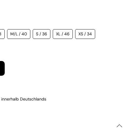
8
M/L / 40
S / 36
XL / 46
XS / 34
 innerhalb Deutschlands