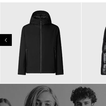
359,00 €
349,00
ab