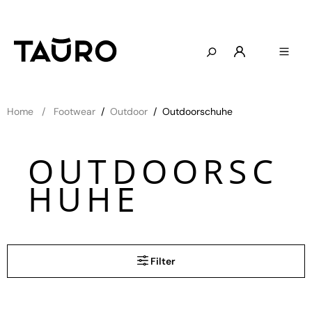
Home
Footwear
/
Outdoor
/
Outdoorschuhe
OUTDOORSC
HUHE
Filter