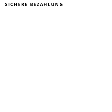
SICHERE BEZAHLUNG
GEPRÜFTE LEISTUNGEN
SCHNELLER VERSAND