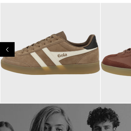
99,95 €
110,00 €
ab