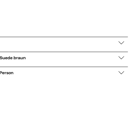
ker low Harrier Suede braun
 Person