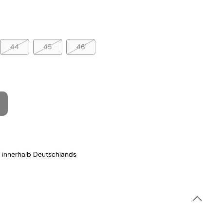
44
45
46
 innerhalb Deutschlands