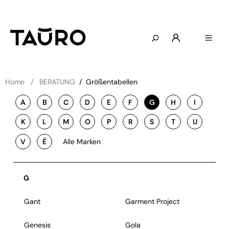
Home
BERATUNG
/
Größentabellen
A
B
C
D
E
F
G
H
I
K
L
M
O
P
R
S
T
U
V
É
Alle Marken
G
Gant
Garment Project
Genesis
Gola