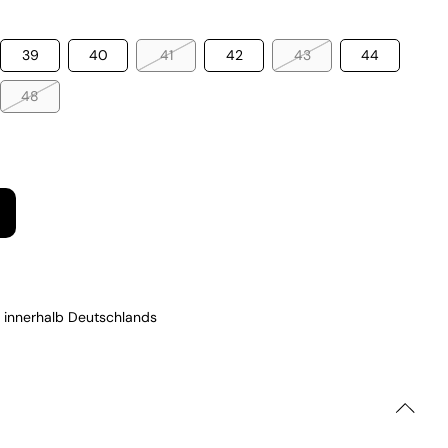
39
40
41
42
43
44
48
 innerhalb Deutschlands