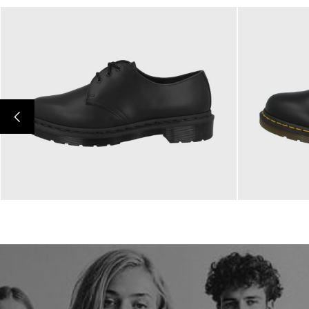
180,00 €
180,00 
ab
ab