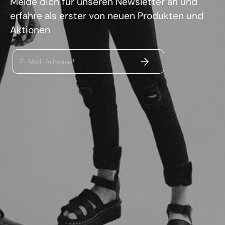
Melde dich für unseren Newsletter an und
erfahre als erster von neuen Produkten und
Aktionen
ABSENDEN
E-Mail-Adresse*