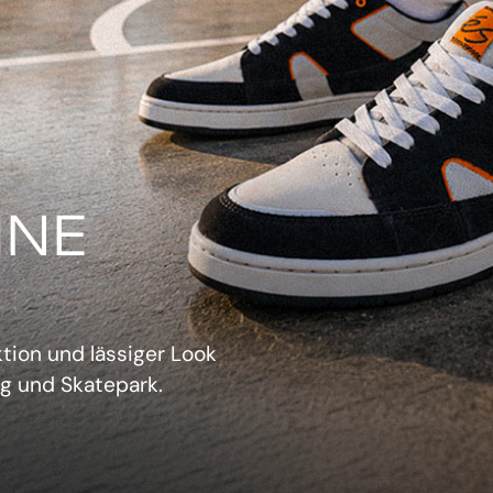
IN
verwechselbarer Retro-
sich aufzudrängen.