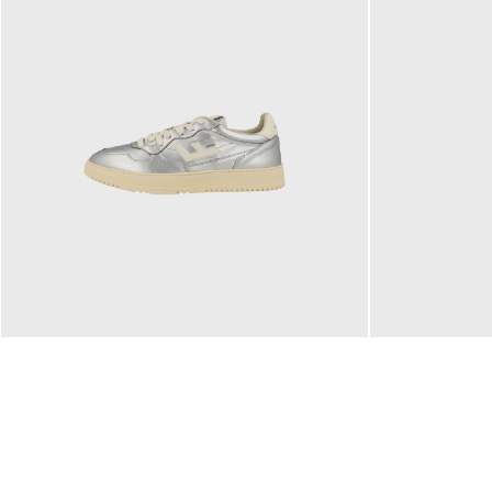
160,00 €
99,90 €
ab