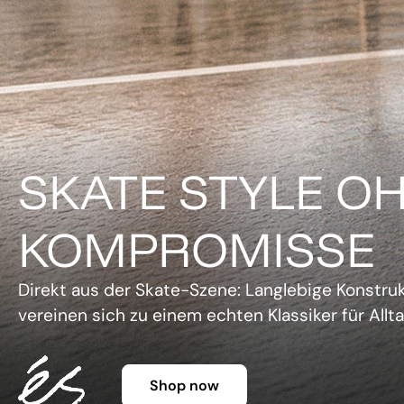
DER KLASSIKER 
FARBE.
Legendäre Silhouette, lebendige Farben und un
Charme. Die Gazelle setzt ein Statement, ohne 
Shop now