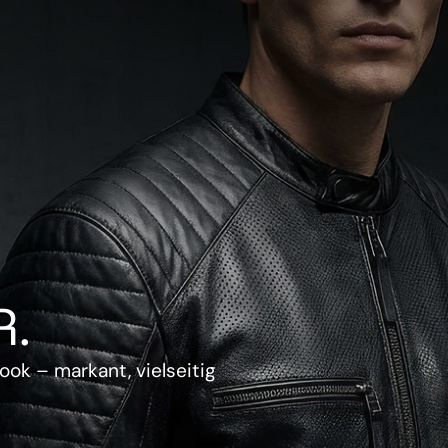
.
ook – markant, vielseitig