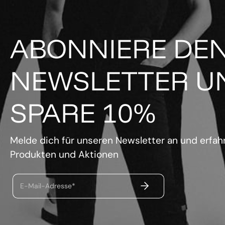
ABONNIERE DE
NEWSLETTER U
SPARE 10%
Melde dich für unseren Newsletter an und erfahr
Produkten und Aktionen
ABSENDEN
E-Mail-Adresse*