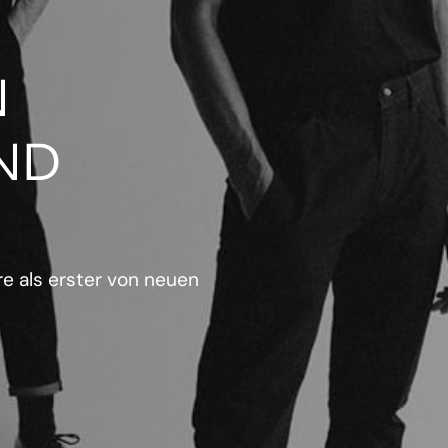
N
ND
e als erster von neuen