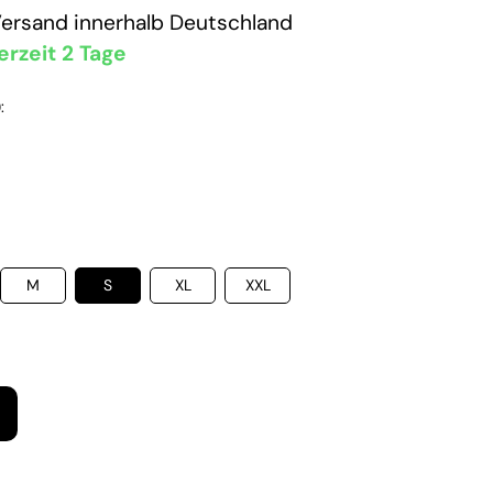
Versand
innerhalb Deutschland
erzeit 2 Tage
:
M
S
XL
XXL