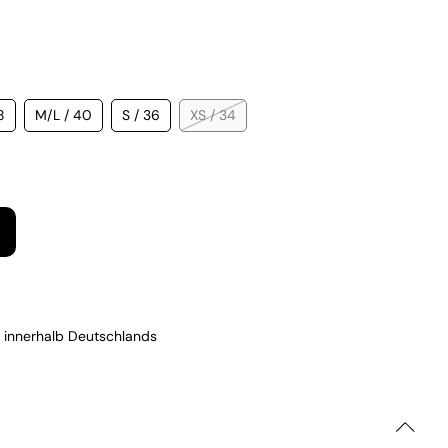
8
M/L / 40
S / 36
XS / 34
 innerhalb Deutschlands