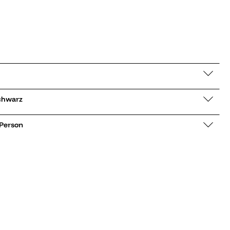
jacke Desi schwarz
 Person