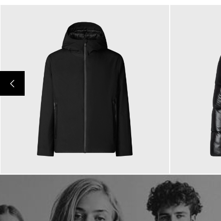
359,00 €
349,00
ab