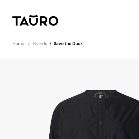
Home
Brands
/
Save the Duck