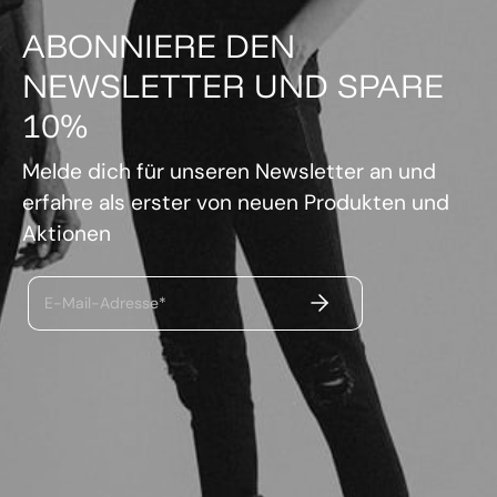
ABONNIERE DEN
NEWSLETTER UND SPARE
10%
Melde dich für unseren Newsletter an und
erfahre als erster von neuen Produkten und
Aktionen
ABSENDEN
E-Mail-Adresse*