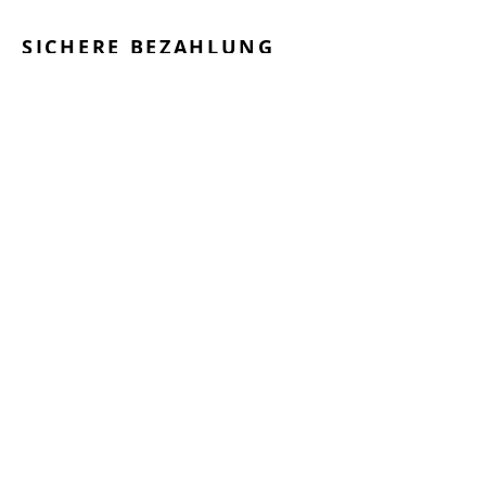
SICHERE BEZAHLUNG
GEPRÜFTE LEISTUNGEN
SCHNELLER VERSAND