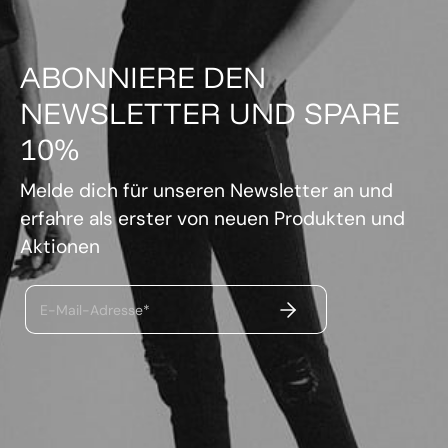
ABONNIERE DEN
NEWSLETTER UND SPARE
10%
Melde dich für unseren Newsletter an und
erfahre als erster von neuen Produkten und
Aktionen
ABSENDEN
E-Mail-Adresse*