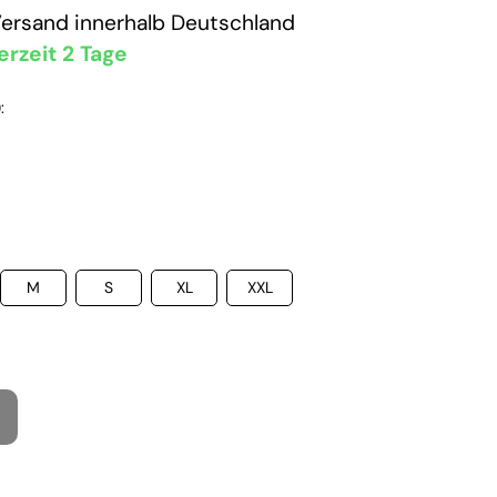
Versand
innerhalb Deutschland
erzeit 2 Tage
:
M
S
XL
XXL