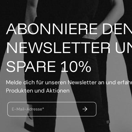
ABONNIERE DE
NEWSLETTER U
SPARE 10%
Melde dich für unseren Newsletter an und erfahr
Produkten und Aktionen
ABSENDEN
E-Mail-Adresse*