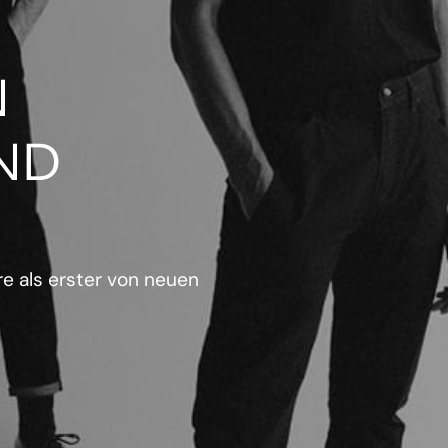
N
ND
e als erster von neuen