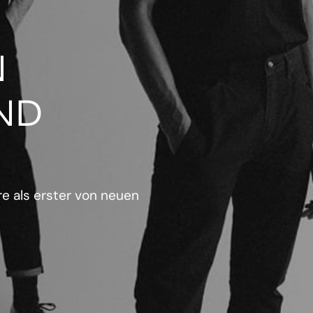
N
ND
e als erster von neuen