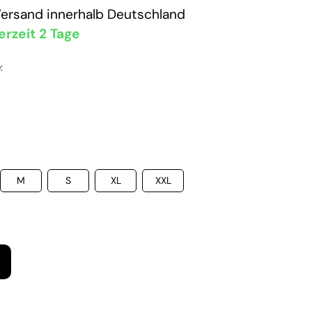
Versand
innerhalb Deutschland
erzeit 2 Tage
:
M
S
XL
XXL