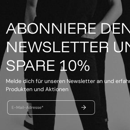
ABONNIERE DE
NEWSLETTER U
SPARE 10%
Melde dich für unseren Newsletter an und erfahr
Produkten und Aktionen
ABSENDEN
E-Mail-Adresse*