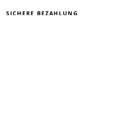
SICHERE BEZAHLUNG
GEPRÜFTE LEISTUNGEN
SCHNELLER VERSAND