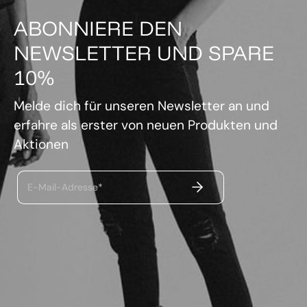
ABONNIERE DEN
NEWSLETTER UND SPARE
10%
Melde dich für unseren Newsletter an und
erfahre als erster von neuen Produkten und
Aktionen
ABSENDEN
E-Mail-Adresse*