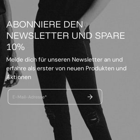
ABONNIERE DEN
NEWSLETTER UND SPARE
10%
Melde dich für unseren Newsletter an und
erfahre als erster von neuen Produkten und
Aktionen
ABSENDEN
E-Mail-Adresse*