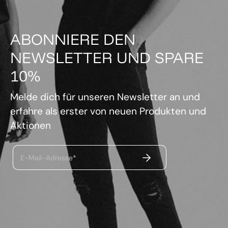
ABONNIERE DEN
NEWSLETTER UND SPARE
10%
Melde dich für unseren Newsletter an und
erfahre als erster von neuen Produkten und
Aktionen
ABSENDEN
E-Mail-Adresse*