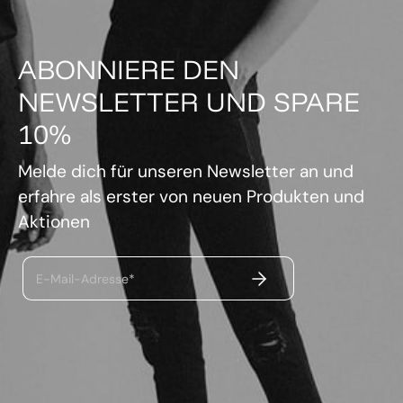
ABONNIERE DEN
NEWSLETTER UND SPARE
10%
Melde dich für unseren Newsletter an und
erfahre als erster von neuen Produkten und
Aktionen
ABSENDEN
E-Mail-Adresse*