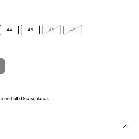
44
45
46
47
 innerhalb Deutschlands