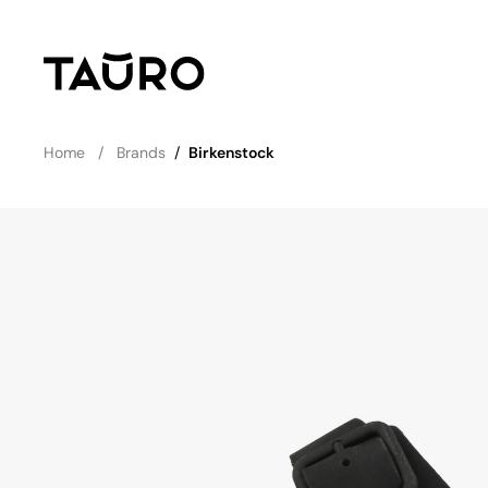
Home
Brands
/
Birkenstock